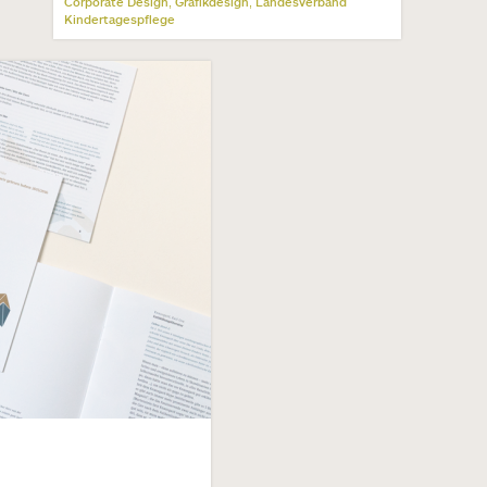
Corporate Design
Grafikdesign
Landesverband
,
,
Kindertagespflege