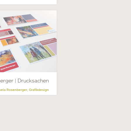
erger | Drucksachen
sela Rosenberger
Grafikdesign
,