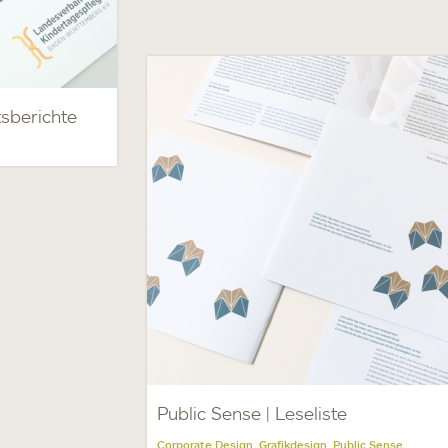
sberichte
Public Sense | Leseliste
Corporate Design
Grafikdesign
Public Sense
,
,