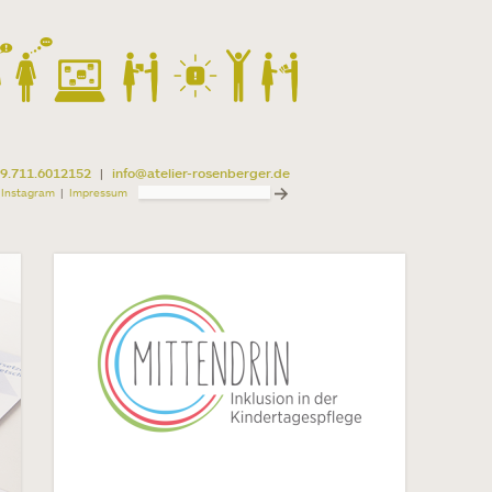
49.711.6012152
|
info@atelier-rosenberger.de
Instagram
Impressum
|