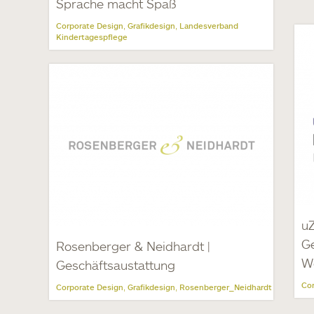
Sprache macht Spaß
Corporate Design
Grafikdesign
Landesverband
,
,
Kindertagespflege
uZ
Ge
Rosenberger & Neidhardt |
W
Geschäftsaustattung
Cor
Corporate Design
Grafikdesign
Rosenberger_Neidhardt
,
,