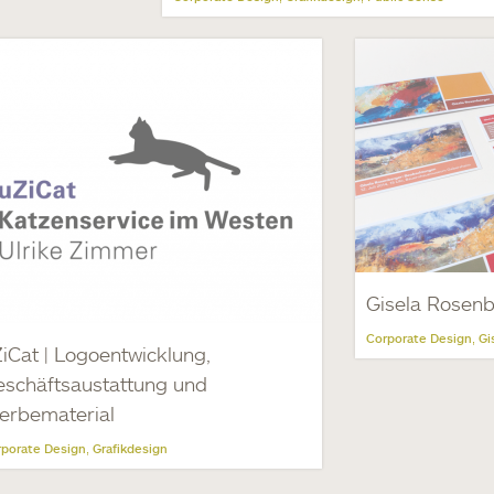
Gisela Rosenb
Corporate Design
Gi
,
iCat | Logoentwicklung,
schäftsaustattung und
erbematerial
porate Design
Grafikdesign
,